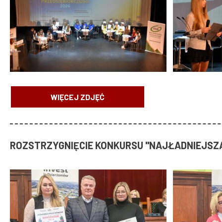
WIĘCEJ ZDJĘĆ
ROZSTRZYGNIĘCIE KONKURSU "NAJŁADNIEJSZ