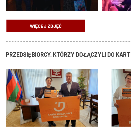
WIĘCEJ ZDJĘĆ
PRZEDSIĘBIORCY, KTÓRZY DOŁĄCZYLI DO KAR