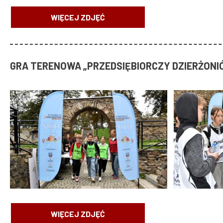
WIĘCEJ ZDJĘĆ
GRA TERENOWA „PRZEDSIĘBIORCZY DZIERŻONI
WIĘCEJ ZDJĘĆ