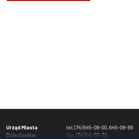
Stronicowanie
Urząd Miasta
tel. (74) 645-08-00, 645-08-99
Dzierżoniów
fax: (74) 641-55-30