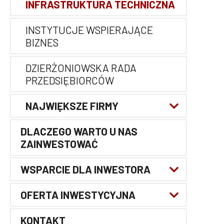
INFRASTRUKTURA TECHNICZNA
INSTYTUCJE WSPIERAJĄCE
BIZNES
DZIERŻONIOWSKA RADA
PRZEDSIĘBIORCÓW
NAJWIĘKSZE FIRMY
DLACZEGO WARTO U NAS
NAJWIĘKSZE FIRMY
ZAINWESTOWAĆ
POZASTREFOWE ZE WZGLĘDU
NA WIELKOŚĆ ZATRUDNIENIA
WSPARCIE DLA INWESTORA
WSSE PODSTREFA
DZIERŻONIÓW
OFERTA INWESTYCYJNA
WSPARCIE NA POZIOME
LOKALNYM
KONTAKT
WOLNE TERENY INWESTYCYJNE