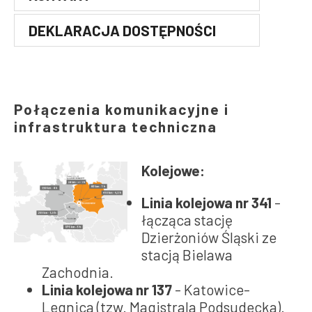
WSPARCIE NA POZIOMIE
TYPU GREENFIELD
REGIONALNYM
DEKLARACJA DOSTĘPNOŚCI
WOLNE TERENY INWESTYCYJNE
WSPARCIE NA POZIOMIE
TYPU BROWNFIELD
KRAJOWYM
POWIERZCHNIE BIUROWE I
Połączenia komunikacyjne i
ZATRUDNIENIE OSÓB Z
LOKALE UŻYTKOWE
infrastruktura techniczna
NIEPEŁNOSPRAWNOŚCIĄ
OFERTY DLA SEKTORA
Kolejowe:
TURYSTYCZNEGO
Linia kolejowa nr 341
-
ZAMIEŚĆ OFERTĘ
łącząca stację
INWESTYCYJNĄ
Dzierżoniów Śląski ze
stacją Bielawa
Zachodnia.
Linia kolejowa nr 137
- Katowice-
Legnica (tzw. Magistrala Podsudecka).