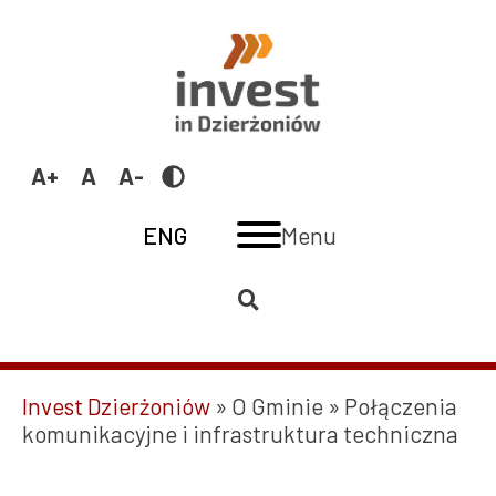
Przejdź
Połączenia
do
komunikacyjne
treści
i
infrastruktura
techniczna
Przełącz
|
Increase
Reset
Decrease
na
Invest
font
font
font
Dzierżoniów
Switch
ENG
Menu
size
size
size
language
to:
ENG
Invest Dzierżoniów
O Gminie
Połączenia
Ścieżka
komunikacyjne i infrastruktura techniczna
nawigacyjna