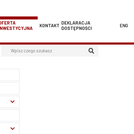
OFERTA
DEKLARACJA
KONTAKT
Switch
ENG
INWESTYCYJNA
DOSTĘPNOŚCI
langua
to:
ENG
Szukaj
Edukacja
Zatrudnienie osób z
Oferty dla sektora turystycznego
niepełnosprawnością
Największe Firmy
Największe firmy pozastrefowe ze
względu na wielkość zatrudnienia
WSSE Podstrefa Dzierżoniów