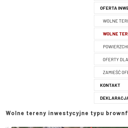
OFERTA INW
RYNEK PRAC
WSPARCIE N
EDUKACJA
WSPARCIE N
WOLNE TER
POŁĄCZENIA
WSPARCIE N
WOLNE TER
INSTYTUCJE
ZATRUDNIEN
POWIERZCHN
DZIERŻONI
OFERTY DL
NAJWIĘKSZ
ZAMIEŚĆ O
KONTAKT
NAJWIĘKS
DEKLARACJA
WSSE POD
Wolne tereny inwestycyjne typu brownf