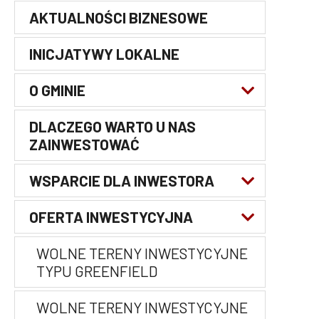
AKTUALNOŚCI BIZNESOWE
Główna
nawigacja
INICJATYWY LOKALNE
O GMINIE
DLACZEGO WARTO U NAS
NAJWAŻNIEJSZE INFORMACJE O
ZAINWESTOWAĆ
GMINIE
WSPARCIE DLA INWESTORA
CHARAKTERYSTYKA LOKALNEJ
GOSPODARKI
OFERTA INWESTYCYJNA
WSPARCIE NA POZIOME
RYNEK PRACY W PIGUŁCE
LOKALNYM
WOLNE TERENY INWESTYCYJNE
EDUKACJA
WSPARCIE NA POZIOMIE
TYPU GREENFIELD
REGIONALNYM
POŁĄCZENIA KOMUNIKACYJNE I
WOLNE TERENY INWESTYCYJNE