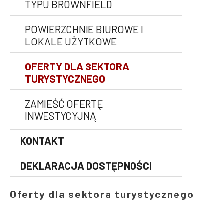
INFRASTRUKTURA TECHNICZNA
WSPARCIE NA POZIOMIE
TYPU BROWNFIELD
KRAJOWYM
INSTYTUCJE WSPIERAJĄCE
POWIERZCHNIE BIUROWE I
BIZNES
ZATRUDNIENIE OSÓB Z
LOKALE UŻYTKOWE
NIEPEŁNOSPRAWNOŚCIĄ
DZIERŻONIOWSKA RADA
OFERTY DLA SEKTORA
PRZEDSIĘBIORCÓW
TURYSTYCZNEGO
NAJWIĘKSZE FIRMY
ZAMIEŚĆ OFERTĘ
INWESTYCYJNĄ
NAJWIĘKSZE FIRMY
KONTAKT
POZASTREFOWE ZE WZGLĘDU
NA WIELKOŚĆ ZATRUDNIENIA
DEKLARACJA DOSTĘPNOŚCI
WSSE PODSTREFA
DZIERŻONIÓW
Oferty dla sektora turystycznego