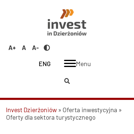
Przejdź
Oferty
do
dla
treści
sektora
turystycznego
|
Przełącz
Invest
Increase
Reset
Decrease
na
Dzierżoniów
font
font
font
Switch
ENG
Menu
size
size
size
language
to:
ENG
Invest Dzierżoniów
Oferta inwestycyjna
Ścieżka
Oferty dla sektora turystycznego
nawigacyjna