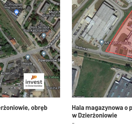
ierżoniowie, obręb
Hala magazynowa o po
w Dzierżoniowie
-