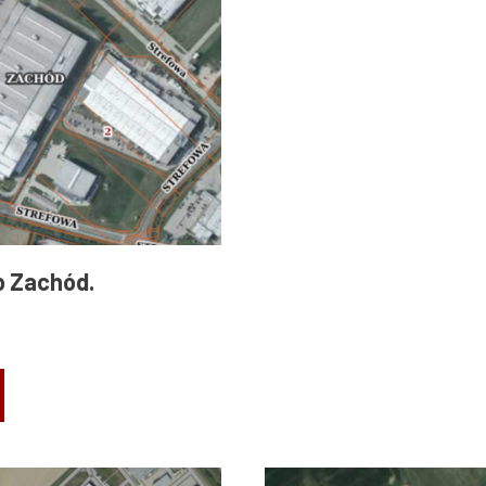
ęb Zachód.